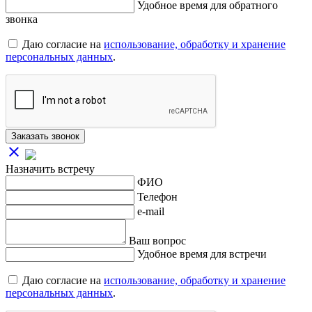
Удобное время для обратного
звонка
Даю согласие на
использование, обработку и хранение
персональных данных
.
Заказать звонок
close
Назначить встречу
ФИО
Телефон
e-mail
Ваш вопрос
Удобное время для встречи
Даю согласие на
использование, обработку и хранение
персональных данных
.