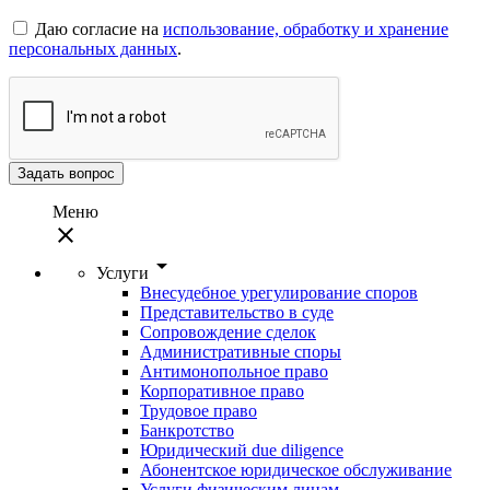
Даю согласие на
использование, обработку и хранение
персональных данных
.
Задать вопрос
Меню
close
arrow_drop_down
Услуги
Внесудебное урегулирование споров
Представительство в суде
Сопровождение сделок
Административные споры
Антимонопольное право
Корпоративное право
Трудовое право
Банкротство
Юридический due diligence
Абонентское юридическое обслуживание
Услуги физическим лицам