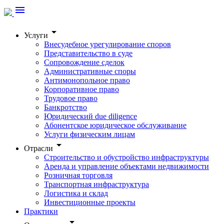
menu
arrow_drop_down
Услуги
Внесудебное урегулирование споров
Представительство в суде
Сопровождение сделок
Административные споры
Антимонопольное право
Корпоративное право
Трудовое право
Банкротство
Юридический due diligence
Абонентское юридическое обслуживание
Услуги физическим лицам
arrow_drop_down
Отрасли
Строительство и обустройство инфраструктуры
Аренда и управление объектами недвижимости
Розничная торговля
Транспортная инфраструктура
Логистика и склад
Инвестиционные проекты
Практики
arrow_drop_down