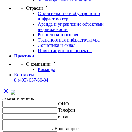
arrow_drop_down
Отрасли
Строительство и обустройство
инфраструктуры
Аренда и управление объектами
недвижимости
Розничная торговля
Транспортная инфраструктура
Логистика и склад
Инвестиционные проекты
Практики
arrow_drop_down
О компании
Команда
Контакты
8 (495) 637-60-34
close
Заказать звонок
ФИО
Телефон
e-mail
Ваш вопрос